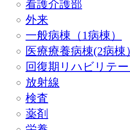
看護介護部
外来
一般病棟（1病棟）
医療療養病棟(2病棟
回復期リハビリテー
放射線
検査
薬剤
栄養