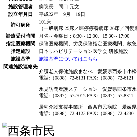
施設管理者
病院長 間口 元文
設立年月日
平成22年 9月 19日
101床
許可病床
（一般病床 25床／医療療養病床 26床／回復
診療受付時間
月曜～金曜日：8:30～12:00、15:30～17:00
指定医療機関
保険医療機関、労災保険指定医療機関、救急
指定施設
日本リハビリテーション医学会 研修施設
施設基準
施設基準についてはこちら
関連施設連絡先
介護老人保健施設まなべ 愛媛県西条市小松町
電話:（0898）72-6131 FAX:（0898）72-6121
氷見訪問看護ステーション 愛媛県西条市氷見
電話:（0897）57-7015 FAX:（0897）57-8311
居宅介護支援事業所 西条市民病院 愛媛県西
電話:（0898）72-4123 FAX:（0898）72-4230