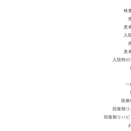
検
患
入
患
入院時の
一
医療
回復期リ
回復期リハビ