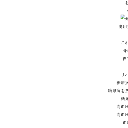
廃用
こ
脊
自
リ
糖尿
糖尿病を
糖
高血
高血
血