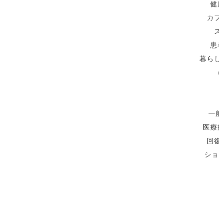
健
カ
患
暮ら
一
医療
回
ショ