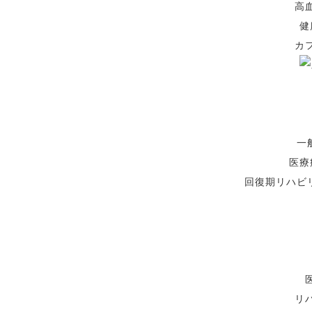
高
健
カ
一
医療
回復期リハビ
リ