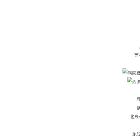
西
北辰
施