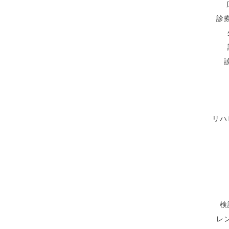
診
リハ
検
レ