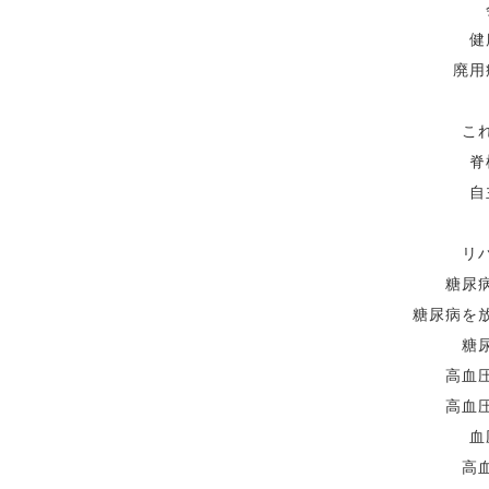
健
廃用
こ
脊
自
リ
糖尿
糖尿病を
糖
高血
高血
血
高