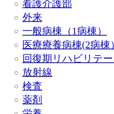
看護介護部
外来
一般病棟（1病棟）
医療療養病棟(2病棟
回復期リハビリテー
放射線
検査
薬剤
栄養