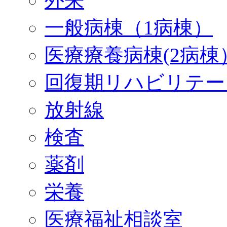
外来
一般病棟（1病棟）
医療療養病棟(2病棟
回復期リハビリテー
放射線
検査
薬剤
栄養
医療福祉相談室