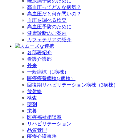
糖尿病予防のために
高血圧ってどんな病気？
高血圧だと何が悪いの？
血圧を調べる検査
高血圧予防のために
健康診断のご案内
カフェテリアの紹介
各部署紹介
看護介護部
外来
一般病棟（1病棟）
医療療養病棟(2病棟）
回復期リハビリテーション病棟（3病棟）
放射線
検査
薬剤
栄養
医療福祉相談室
リハビリテーション
品質管理
医療介護事務