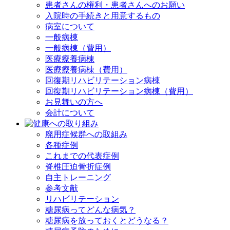
患者さんの権利・患者さんへのお願い
入院時の手続きと用意するもの
病室について
一般病棟
一般病棟（費用）
医療療養病棟
医療療養病棟（費用）
回復期リハビリテーション病棟
回復期リハビリテーション病棟（費用）
お見舞いの方へ
会計について
廃用症候群への取組み
各種症例
これまでの代表症例
脊椎圧迫骨折症例
自主トレーニング
参考文献
リハビリテーション
糖尿病ってどんな病気？
糖尿病を放っておくとどうなる？