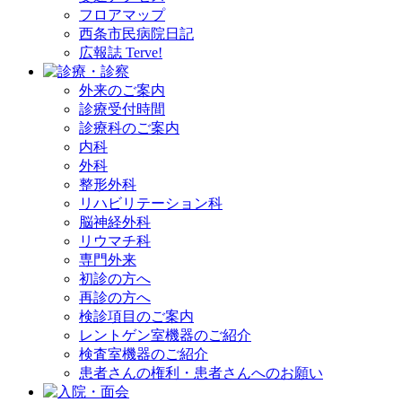
フロアマップ
西条市民病院日記
広報誌 Terve!
外来のご案内
診療受付時間
診療科のご案内
内科
外科
整形外科
リハビリテーション科
脳神経外科
リウマチ科
専門外来
初診の方へ
再診の方へ
検診項目のご案内
レントゲン室機器のご紹介
検査室機器のご紹介
患者さんの権利・患者さんへのお願い