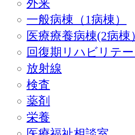
外来
一般病棟（1病棟）
医療療養病棟(2病棟
回復期リハビリテー
放射線
検査
薬剤
栄養
医療福祉相談室