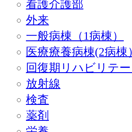
看護介護部
外来
一般病棟（1病棟）
医療療養病棟(2病棟
回復期リハビリテー
放射線
検査
薬剤
栄養